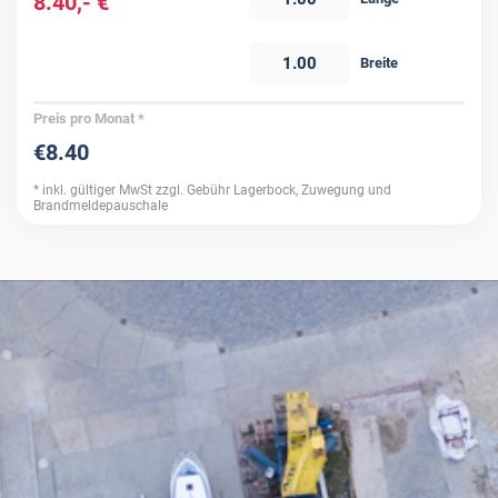
8.40,- €
BOOTSTYP
Breite
Preis pro Monat *
€8.40
* inkl. gültiger MwSt zzgl. Gebühr Lagerbock, Zuwegung und
Brandmeldepauschale
Die Bestimmungen zum
Datenschutz
dieser
Internetpräsenz habe ich gelesen und
akzeptiert.