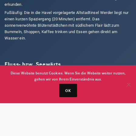
erkunden.
Fußläufig: Die in die Havel vorgelagerte Altstadtinsel Werder liegt nur
einen kurzen Spaziergang (20 Minuten) entfernt. Das
sonnenverwöhnte Blütenstädtchen mit südlichem Flair lädt zum
Bummeln, Shoppen, Kaffee trinken und Essen gehen direkt am
Wasser ein.
Fluss- bzw. Seewärts
Diese Website benutzt Cookies. Wenn Sie die Website weiter nutzen,
gehen wir von Ihrem Einverständnis aus.
Unser Hafen liegt direkt an der mittleren Havel, und zwar am
OK
südwestlichen Ende des Großen Zernsees und nördlich des
Schwielowsees. Die Havel, weitgehend naturbelassen, ist einer der
touristisch attraktivsten Flussläufe Deutschlands und bildet hier eine
grandiose Kette ineinander übergehender Seen. Für Bootstouren unter
Segeln wie motorbetrieben ein wahres Paradies für Kurztrips,
Tagestouren und lange Wasserwanderungen gleichermaßen.